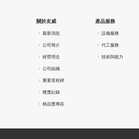
關於友威
產品服務
最新消息
設備服務
公司簡介
代工服務
經營理念
技術與能力
公司組織
重要里程碑
獲獎紀錄
精品獎專區