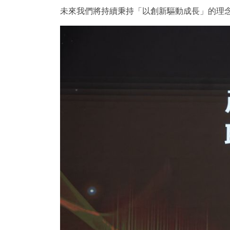
未來我們將持續秉持「以創新驅動成長」的理