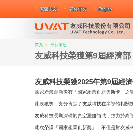
繁體中文
简体中文
English
首頁
最新消息
友威科技榮獲第9屆經濟部
友威科技榮獲2025年第9屆
國家產業創新獎有「國家產業創新奧斯卡」之
此次獲獎，充分肯定了友威科技在半導體相關
友威科技長期深耕於真空濺鍍領域，致力於高
此次榮獲「國家產業創新獎」，不僅是對友威