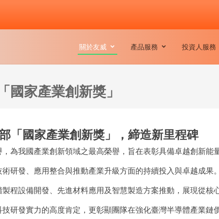
關於友威
產品服務
投資人服務
「國家產業創新獎」
經濟部「國家產業創新獎」，締造新里程碑
譽，為我國產業創新領域之最高榮譽，旨在表彰具備卓越創新能
技術研發、應用整合與推動產業升級方面的持續投入與卓越成果
階製程設備開發、先進材料應用及智慧製造方案推動，展現從核
科技研發實力的高度肯定，更彰顯團隊在強化臺灣半導體產業鏈