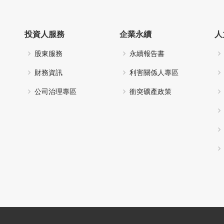
投資人服務
企業永續
人
股東服務
永續報告書
財務資訊
利害關係人專區
公司治理專區
衝突礦產政策