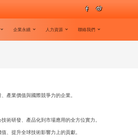
企業永續
人力資源
聯絡我們
量、產業價值與國際競爭力的企業。
。
心技術研發、產品化到市場應用的全方位實力。
價值、提升全球技術影響力上的貢獻。