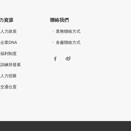
力資源
聯絡我們
人力政策
業務聯絡方式
企業DNA
各廠聯絡方式
福利制度
訓練與發展
人力招募
交通位置