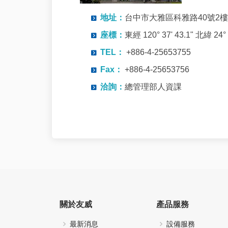
地址：
台中市大雅區科雅路40號2樓
座標：
東經 120° 37' 43.1" 北緯 24° 1
TEL：
+886-4-25653755
Fax：
+886-4-25653756
洽詢：
總管理部人資課
關於友威
產品服務
最新消息
設備服務