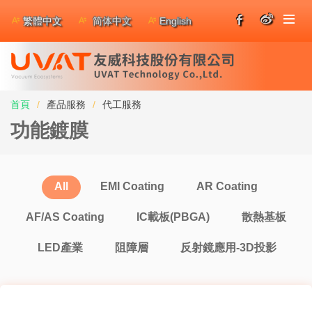
繁體中文
简体中文
English
首頁
產品服務
代工服務
功能鍍膜
All
EMI Coating
AR Coating
AF/AS Coating
IC載板(PBGA)
散熱基板
LED產業
阻障層
反射鏡應用-3D投影