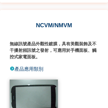
NCVM/NMVM
無線訊號產品外觀性鍍膜，具有美觀裝飾及不
干擾射頻訊號之發射，可應用於手機面板、觸
控式家電面板。
產品應用類別