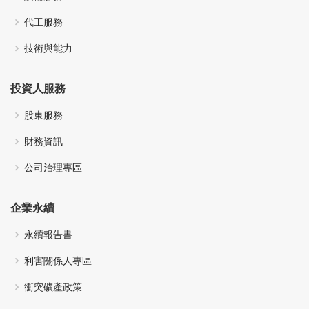
代工服務
技術與能力
投資人服務
股東服務
財務資訊
公司治理專區
企業永續
永續報告書
利害關係人專區
衝突礦產政策