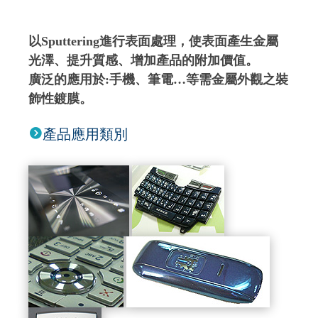
以Sputtering進行表面處理，使表面產生金屬
光澤、提升質感、增加產品的附加價值。
廣泛的應用於:手機、筆電…等需金屬外觀之裝
飾性鍍膜。
產品應用類別