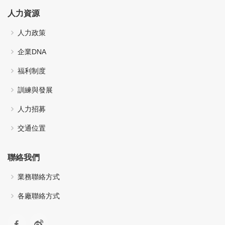
人力資源
人力政策
企業DNA
福利制度
訓練與發展
人力招募
交通位置
聯絡我們
業務聯絡方式
各廠聯絡方式