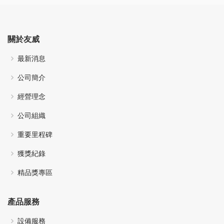
關於友威
最新消息
公司簡介
經營理念
公司組織
重要里程碑
獲獎紀錄
精品獎專區
產品服務
設備服務