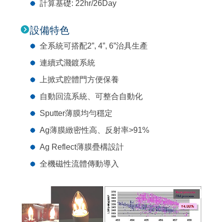
計算基礎: 22hr/26Day
設備特色
全系統可搭配2”, 4”, 6”治具生產
連續式濺鍍系統
上掀式腔體門方便保養
自動回流系統、可整合自動化
Sputter薄膜均勻穩定
Ag薄膜緻密性高、反射率>91%
Ag Reflect薄膜疊構設計
全機磁性流體傳動導入