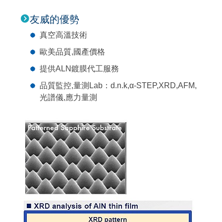
友威的優勢
真空高溫技術
歐美品質,國產價格
提供ALN鍍膜代工服務
品質監控,量測Lab：d.n.k,α-STEP,XRD,AFM,
光譜儀,應力量測