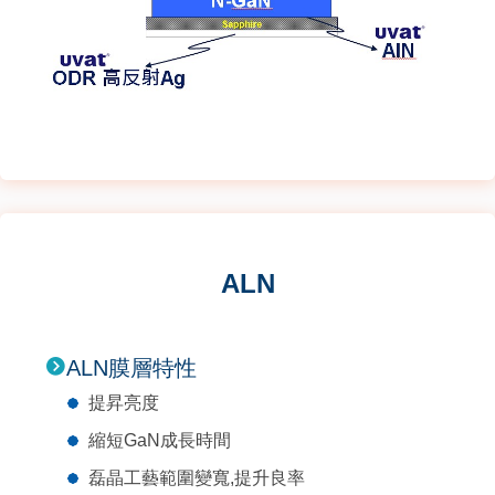
ALN
ALN膜層特性
提昇亮度
縮短GaN成長時間
磊晶工藝範圍變寬,提升良率