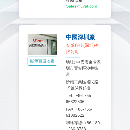
聯絡信箱:
Sales@uvat.com
中國深圳廠
友威科技(深圳)有
限公司
顯示百度地圖
地址: 中國廣東省深
圳市寶安區沙井街
道
沙頭工業區裕民路
15號(A棟)2樓
TEL: +86-755-
66822536
FAX: +86-755-
61882622
聯絡專線: +86-189-
1266-3733