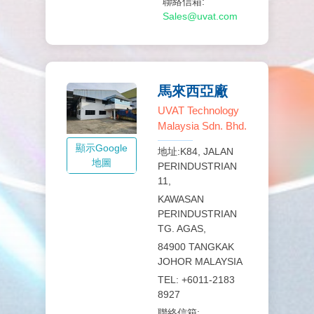
聯絡信箱:
Sales@uvat.com
馬來西亞廠
UVAT Technology
Malaysia Sdn. Bhd.
顯示Google
地址:K84, JALAN
地圖
PERINDUSTRIAN
11,
KAWASAN
PERINDUSTRIAN
TG. AGAS,
84900 TANGKAK
JOHOR MALAYSIA
TEL: +6011‑2183
8927
聯絡信箱: