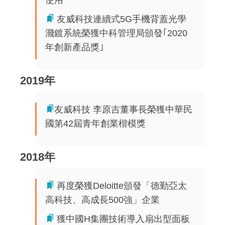
使用
友威科技連續式5G手機背蓋光學
濺鍍系統榮獲中科管理局頒發｢2020
年創新產品獎｣
2019年
友威科技 李原吉董事長榮獲中華民
國第42屆青年創業楷模獎
2018年
再度榮獲Deloitte頒發「德勤亞太
高科技、高成長500強」企業
獲中國H集團技術導入扇出型面板