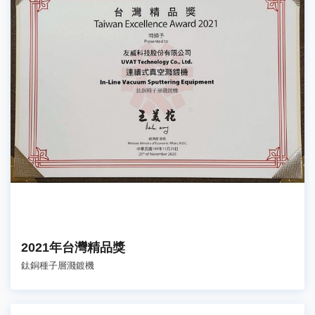
2021年台灣精品獎
鈦銅種子層濺鍍機