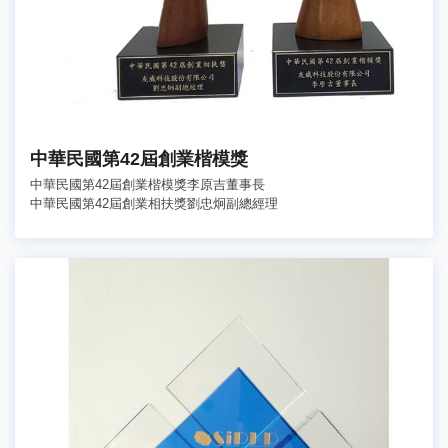
中華民國第42屆創業楷模獎
中華民國第42屆創業楷模獎李原吉董事長
中華民國第42屆創業相扶獎劉忠炯副總經理