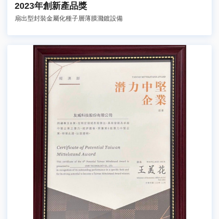
2023年創新產品獎
扇出型封裝金屬化種子層薄膜濺鍍設備