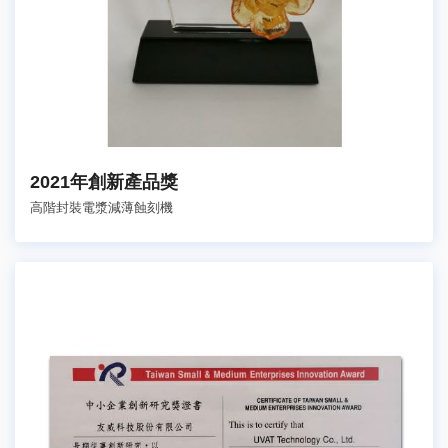
2021年創新產品獎
高階封裝電漿減薄蝕刻機